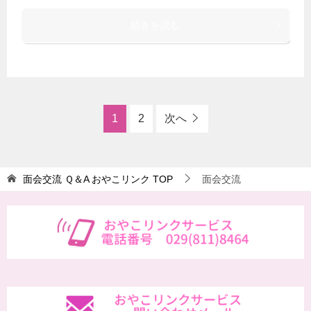
続きを読む
1
2
次へ
面会交流 Ｑ＆A おやこリンク
TOP
面会交流